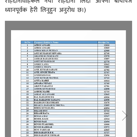
राहदानीवाहकले नयाँ राहदानी लिदा आफ्नो बायोपेज
ध्यानपूर्वक हेरी लिनुहुन अनुरोध छ।)