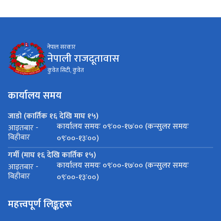
नेपाल सरकार
नेपाली राजदूतावास
कुवेत सिटी, कुवेत
कार्यालय समय
जाडो (कार्तिक १६ देखि माघ १५)
कार्यालय समयः ०९ः००-१७ः०० (कन्सुलर समयः
आइतबार -
बिहीबार
०९ः००-१३ः००)
गर्मी (माघ १६ देखि कार्तिक १५)
कार्यालय समयः ०९ः००-१७ः०० (कन्सुलर समयः
आइतबार -
बिहीबार
०९ः००-१३ः००)
महत्त्वपूर्ण लिङ्कहरू